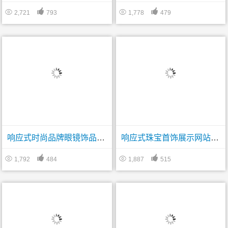




2,721
793
1,778
479
响应式时尚品牌眼镜饰品网站帝国CMS模板
响应式珠宝首饰展示网站帝国CMS模板




1,792
484
1,887
515