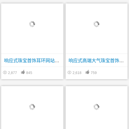
响应式珠宝首饰耳环网站帝国CMS模板
响应式高端大气珠宝首饰精致工艺雕塑公司网站帝国CMS模板




2,877
845
2,618
759