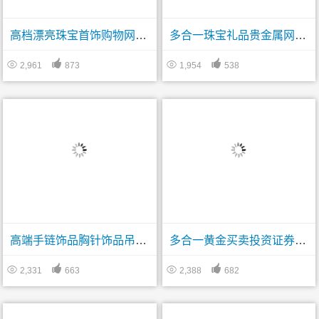
高档漂亮珠宝首饰购物网站帝国CMS模板下载
多合一珠宝礼品贵金属网站帝国CMS模板下载




2,961
873
1,954
538
高端手链饰品胸针饰品吊坠网站帝国CMS模板下载
多合一黄金买卖投资证券投资管理公司帝国CMS网站模板




2,331
663
2,388
682