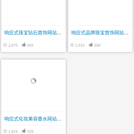
响应式珠宝钻石首饰网站帝国CMS模板(中英多语言站)
响应式品牌珠宝首饰网站帝国CMS模板




2,875
845
2,015
558
响应式化妆美容香水网站帝国CMS模板


1,924
528