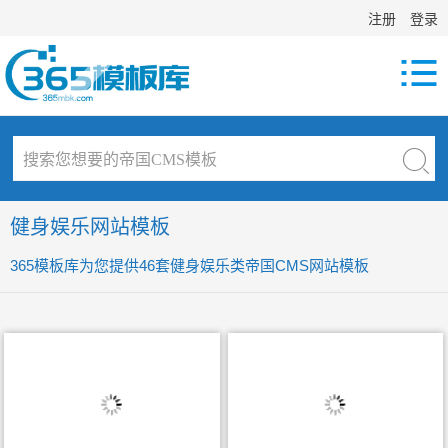
注册
登录

健身娱乐网站模板
365模板库为您提供46套健身娱乐类帝国CMS网站模板