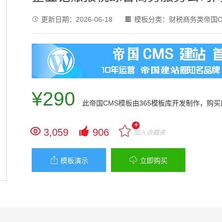
更新日期：
2026-06-18
模板分类：
财税商务类帝国C


¥290
此
帝国CMS模板
由365模板库开发制作，购
+


3,059
906
加入收藏夹


模板演示
立即购买