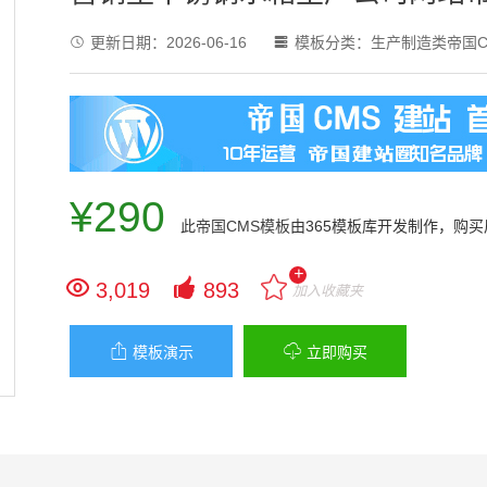
更新日期：
2026-06-16
模板分类：
生产制造类帝国C


¥290
此
帝国CMS模板
由365模板库开发制作，购
+


3,019
893
加入收藏夹


模板演示
立即购买