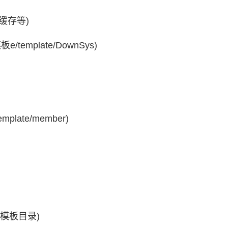
缓存等)
emplate/DownSys)
ate/member)
P模板目录)