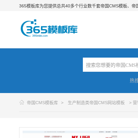
365模板库为您提供总共40多个行业数千套帝国CMS模板、
热
帝国CMS模板库
>
生产制造类帝国CMS网站模板
> 