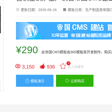
更新日期：
2026-06-16
模板分类：
生产制造类帝国C


¥290
此
帝国CMS模板
由365模板库开发制作，购
+


3,150
936
加入收藏夹


模板演示
立即购买