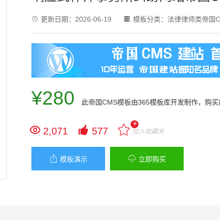
更新日期：
2026-06-19
模板分类：
法律律师类帝国C


¥280
此
帝国CMS模板
由365模板库开发制作，购
+


2,071
577
加入收藏夹


模板演示
立即购买