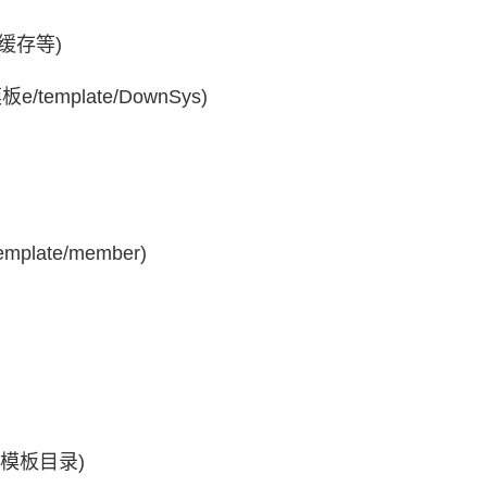
缓存等)
emplate/DownSys)
ate/member)
P模板目录)