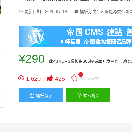
更新日期：
2026-07-19
模板分类：
环保能源类帝国C


¥290
此
帝国CMS模板
由365模板库开发制作，购
+


1,620
426
加入收藏夹


模板演示
立即购买