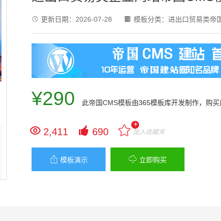
更新日期：
2026-07-28
模板分类：
进出口贸易类帝国


¥290
此
帝国CMS模板
由365模板库开发制作，购
+


2,411
690
加入收藏夹


模板演示
立即购买