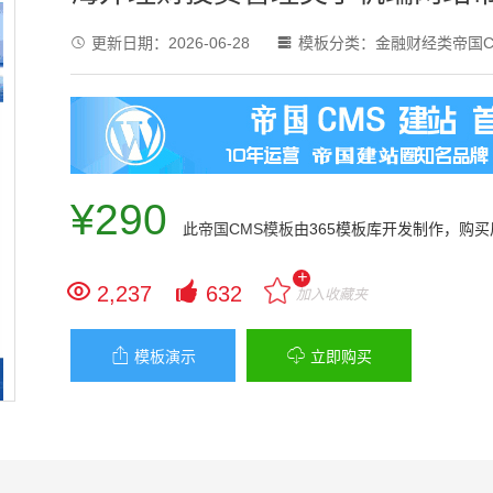
更新日期：
2026-06-28
模板分类：
金融财经类帝国C


¥290
此
帝国CMS模板
由365模板库开发制作，购
+


2,237
632
加入收藏夹


模板演示
立即购买