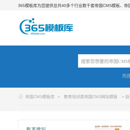
365模板库为您提供总共40多个行业数千套帝国CMS模板、
热
帝国CMS模板库
>
教育培训类帝国CMS网站模板
> 