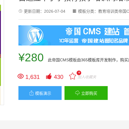
更新日期：
2026-07-04
模板分类：
教育培训类帝国C


¥280
此
帝国CMS模板
由365模板库开发制作，购
+


1,631
430
加入收藏夹


模板演示
立即购买