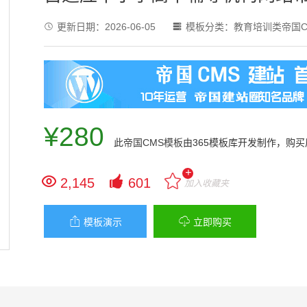
更新日期：
2026-06-05
模板分类：
教育培训类帝国C


¥280
此
帝国CMS模板
由365模板库开发制作，购
+


2,145
601
加入收藏夹


模板演示
立即购买