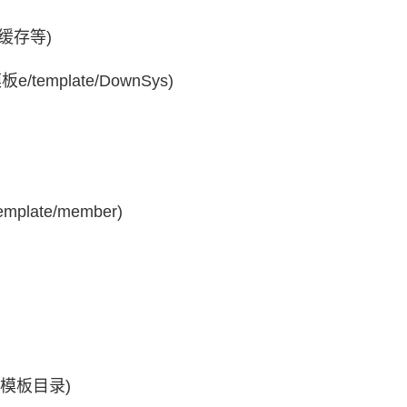
缓存等)
emplate/DownSys)
ate/member)
P模板目录)