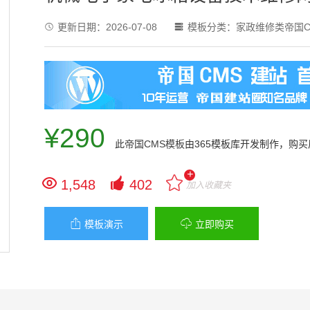
更新日期：
2026-07-08
模板分类：
家政维修类帝国C


¥290
此
帝国CMS模板
由365模板库开发制作，购
+


1,548
402
加入收藏夹


模板演示
立即购买