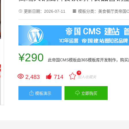
更新日期：
2026-07-11
模板分类：
美食餐厅类帝国C


¥290
此
帝国CMS模板
由365模板库开发制作，购
+


2,483
714
加入收藏夹


模板演示
立即购买