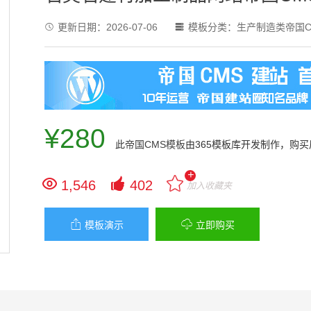
更新日期：
2026-07-06
模板分类：
生产制造类帝国C


¥280
此
帝国CMS模板
由365模板库开发制作，购
+


1,546
402
加入收藏夹


模板演示
立即购买