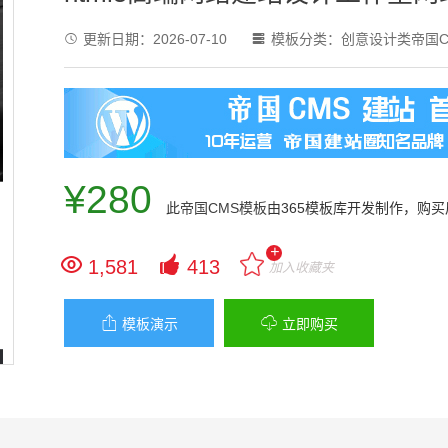
更新日期：
2026-07-10
模板分类：
创意设计类帝国C


¥280
此
帝国CMS模板
由365模板库开发制作，购
+


1,581
413
加入收藏夹


模板演示
立即购买