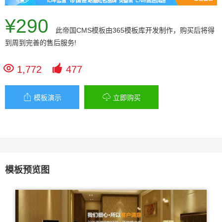
¥290
此
帝国CMS模板
由365模板库开发制作，购买后将得
到周到完善的售后服务!


1,772
477


模板演示
立即购买
模板预览图