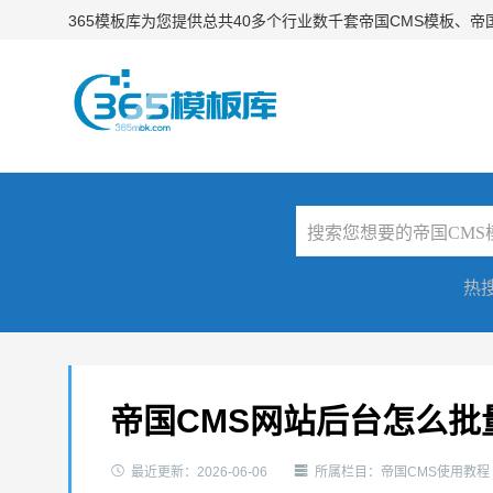
365模板库为您提供总共40多个行业数千套帝国CMS模板、
热
帝国CMS网站后台怎么批


最近更新：
2026-06-06
所属栏目：
帝国CMS使用教程