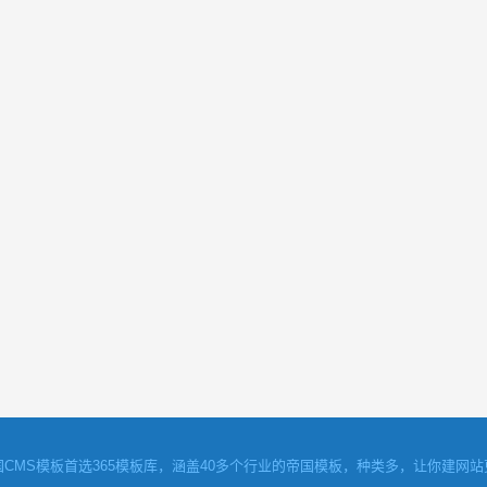
国CMS模板
首选365模板库，涵盖40多个行业的帝国模板，种类多，让你建网站