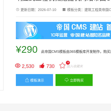
更新日期：
2026-07-10
模板分类：
建筑工程类帝国C


¥290
此
帝国CMS模板
由365模板库开发制作，购
+


2,530
730
加入收藏夹


模板演示
立即购买