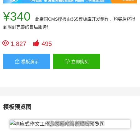
¥340
此
帝国CMS模板
由365模板库开发制作，购买后将得
到周到完善的售后服务!


1,827
495


模板演示
立即购买
模板预览图