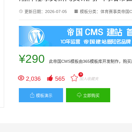
更新日期：
2026-07-05
模板分类：
体育赛事类帝国C


¥290
此
帝国CMS模板
由365模板库开发制作，购
+


2,036
565
加入收藏夹


模板演示
立即购买