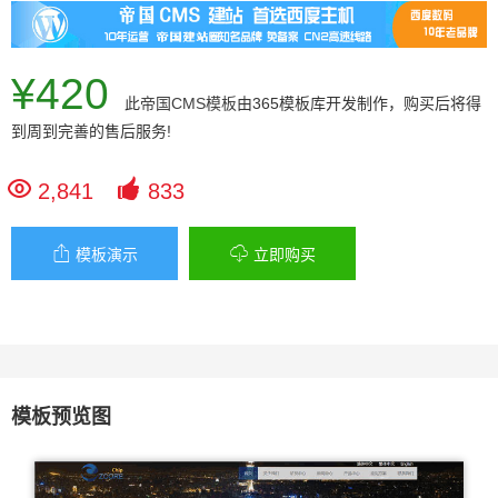
¥420
此
帝国CMS模板
由365模板库开发制作，购买后将得
到周到完善的售后服务!


2,841
833


模板演示
立即购买
模板预览图