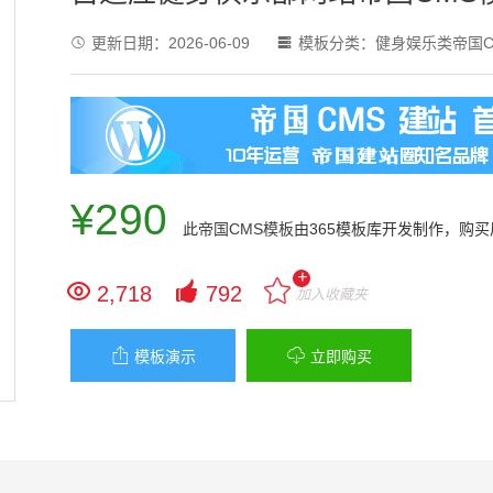
更新日期：
2026-06-09
模板分类：
健身娱乐类帝国C


¥290
此
帝国CMS模板
由365模板库开发制作，购
+


2,718
792
加入收藏夹


模板演示
立即购买