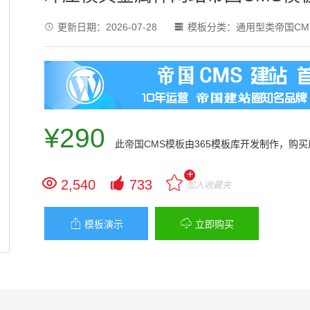
更新日期：
2026-07-28
模板分类：
通用型类帝国CM


¥290
此
帝国CMS模板
由365模板库开发制作，购
+


2,540
733
加入收藏夹


模板演示
立即购买