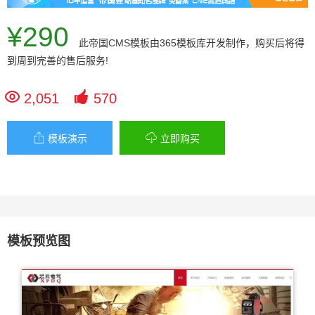
¥290
此
帝国CMS模板
由365模板库开发制作，购买后将得
到周到完善的售后服务!


2,051
570


模板演示
立即购买
模板预览图