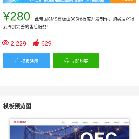
¥280
此
帝国CMS模板
由365模板库开发制作，购买后将得
到周到完善的售后服务!


2,229
629


模板演示
立即购买
模板预览图