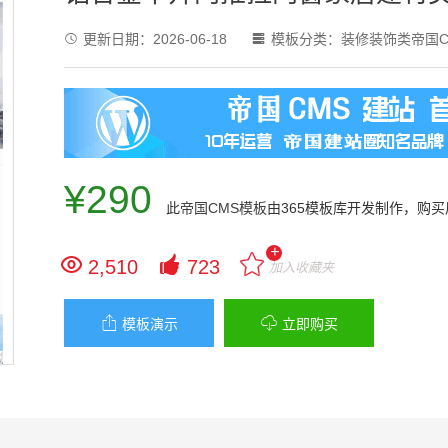
更新日期：
2026-06-18
模板分类：
装修装饰类帝国C


¥290
此
帝国CMS模板
由365模板库开发制作，购
+


2,510
723
加入收藏夹


模板演示
立即购买