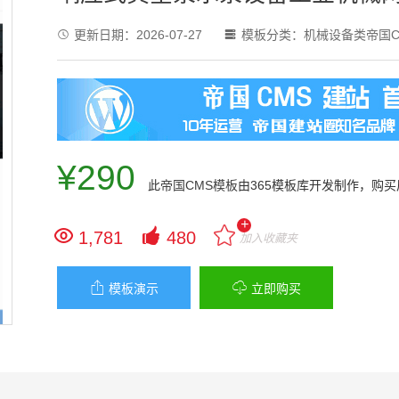
更新日期：
2026-07-27
模板分类：
机械设备类帝国C


¥290
此
帝国CMS模板
由365模板库开发制作，购
+


1,781
480
加入收藏夹


模板演示
立即购买