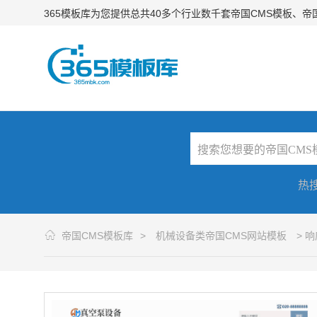
365模板库为您提供总共40多个行业数千套帝国CMS模板、
热
帝国CMS模板库
>
机械设备类帝国CMS网站模板
> 