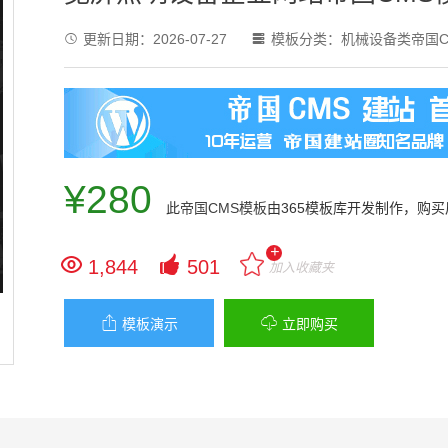
更新日期：
2026-07-27
模板分类：
机械设备类帝国C


¥280
此
帝国CMS模板
由365模板库开发制作，购
+


1,844
501
加入收藏夹


模板演示
立即购买