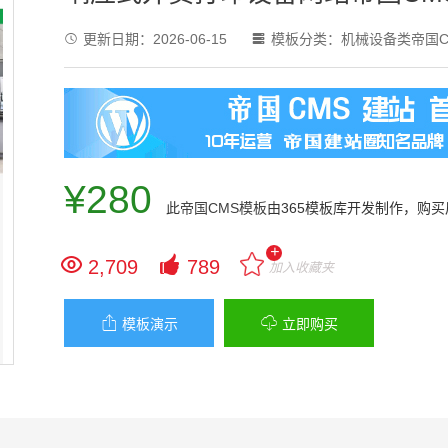
更新日期：
2026-06-15
模板分类：
机械设备类帝国C


¥280
此
帝国CMS模板
由365模板库开发制作，购
+


2,709
789
加入收藏夹


模板演示
立即购买