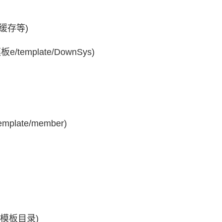
缓存等)
emplate/DownSys)
ate/member)
P模板目录)